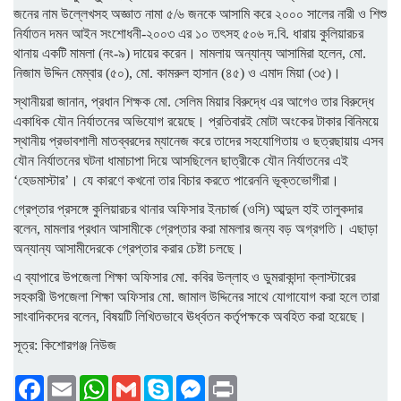
জনের নাম উল্লেখসহ অজ্ঞাত নামা ৫/৬ জনকে আসামি করে ২০০০ সালের নারী ও শিশু
নির্যাতন দমন আইন সংশোধনী-২০০৩ এর ১০ তৎসহ ৫০৬ দ.বি. ধারায় কুলিয়ারচর
থানায় একটি মামলা (নং-৯) দায়ের করেন। মামলায় অন্যান্য আসামিরা হলেন, মো.
নিজাম উদ্দিন মেম্বার (৫০), মো. কামরুল হাসান (৪৫) ও এমাদ মিয়া (৩৫)।
স্থানীয়রা জানান, প্রধান শিক্ষক মো. সেলিম মিয়ার বিরুদ্ধে এর আগেও তার বিরুদ্ধে
একাধিক যৌন নির্যাতনের অভিযোগ রয়েছে। প্রতিবারই মোটা অংকের টাকার বিনিময়ে
স্থানীয় প্রভাবশালী মাতব্বরদের ম্যানেজ করে তাদের সহযোগিতায় ও ছত্রছায়ায় এসব
যৌন নির্যাতনের ঘটনা ধামাচাপা দিয়ে আসছিলেন ছাত্রীকে যৌন নির্যাতনের এই
‘হেডমাস্টার’। যে কারণে কখনো তার বিচার করতে পারেননি ভূক্তভোগীরা।
গ্রেপ্তার প্রসঙ্গে কুলিয়ারচর থানার অফিসার ইনচার্জ (ওসি) আব্দুল হাই তালুকদার
বলেন, মামলার প্রধান আসামীকে গ্রেপ্তার করা মামলার জন্য বড় অগ্রগতি। এছাড়া
অন্যান্য আসামীদেরকে গ্রেপ্তার করার চেষ্টা চলছে।
এ ব্যাপারে উপজেলা শিক্ষা অফিসার মো. কবির উল্লাহ ও ডুমরাকান্দা ক্লাস্টারের
সহকারী উপজেলা শিক্ষা অফিসার মো. জামাল উদ্দিনের সাথে যোগাযোগ করা হলে তারা
সাংবাদিকদের বলেন, বিষয়টি লিখিতভাবে ঊর্ধ্বতন কর্তৃপক্ষকে অবহিত করা হয়েছে।
সূত্র: কিশোরগঞ্জ নিউজ
Facebook
Email
WhatsApp
Gmail
Skype
Messenger
Print