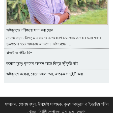
অষ্টগ্রামের নদীগুলো খনন করা হোক
গোলাম রসূল: নদীমাতৃক এ দেশের নামের স্বার্থকতা যেসব এলাকার জন্য সেসব
ভূঅঞ্চলের মধ্যে অষ্টগ্রাম অন্যতম। অষ্টগ্রামের …
বাজেট ও পর্যটন শিল্প
করোনা যুদ্ধে কৃষকের অবদান আছে কিন্তু স্বীকৃতি নাই
অষ্টগ্রামে করোনা, বোরো ফসল, ভয়, আতঙ্ক ও দুইটি কথা
সম্পাদক: গোলাম রসূল, উপদেষ্টা সম্পাদক: কুদ্দুস আফ্রাদ ও ইব্রাহিম খলিল
খোকন, নির্বাহী সম্পাদক: এস. এম. ফরহাদ