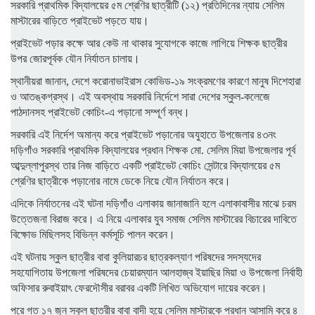
সরকারি প্রাথমিক বিদ্যালয়ের ৫ম শ্রেণির ছাত্রীটি (১২) প্রতিদিনের ন্যায় সেলিম
মাস্টারের বাড়িতে প্রাইভেট পড়তে যায়।
প্রাইভেট পড়ার কক্ষে আর কেউ না থাকার সুযোগকে কাজে লাগিয়ে শিক্ষক ছাত্রীর
উপর জোরপূর্বক যৌন নির্যাতন চালায়।
স্থানীয়রা জানান, দেশে করোনাভাইরাস কোভিড-১৯ সংক্রমণের কারণে মানুষ দিশেহারা
ও আতঙ্কগ্রস্থ। এই অবস্থায় সরকারি নির্দেশে সারা দেশের স্কুল-কলেজে
পাঠদানসহ প্রাইভেট কোচিং-এ পড়ানো সম্পূর্ণ বন্ধ।
সরকারি এই নির্দেশ অমান্য করে প্রাইভেট পড়ানোর অযুহাতে উপজেলার ৪৩নং
দড়িগাঁও সরকারি প্রাথমিক বিদ্যালয়ের প্রধান শিক্ষক মো. সেলিম মিয়া উপজেলার পূর্ব
আব্দুল্লাপুরস্থ তার নিজ বাড়িতে একটি প্রাইভেট কোচিং সেন্টারে বিদ্যালয়ের ৫ম
শ্রেণির ছাত্রীকে পড়ানোর নামে ডেকে নিয়ে যৌন নির্যাতন করে।
এদিকে নির্যাতনের এই ঘটনা দড়িগাঁও এলাকায় জানাজানি হলে এলাকাবাসীর মাঝে চরম
উত্তেজনা বিরাজ করে। এ নিয়ে এলাকার যুব সমাজ সেলিম মাস্টারের বিচারের দাবিতে
বিক্ষোভ মিছিলসহ বিভিন্ন কর্মসূচি পালন করেন।
এই ঘটনায় স্কুল ছাত্রীর বাবা কুলিয়ারচর ছাত্রকল্যাণ পরিষদের সদস্যদের
সহযোগিতায় উপজেলা পরিষদের চেয়ারম্যান আলহাজ্ব ইয়াছির মিয়া ও উপজেলা নির্বাহী
অফিসার রুবাইয়াৎ ফেরদৌসীর বরাবর একটি লিখিত অভিযোগ দায়ের করেন।
পরে গত ১৭ জুন স্কুল ছাত্রীর বাবা বাদী হয়ে সেলিম মাস্টারকে প্রধান আসামি করে ৪