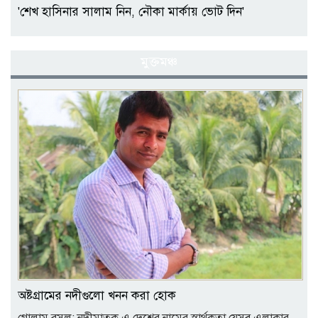
'শেখ হাসিনার সালাম নিন, নৌকা মার্কায় ভোট দিন'
মুক্তমঞ্চ
অষ্টগ্রামের নদীগুলো খনন করা হোক
গোলাম রসূল: নদীমাতৃক এ দেশের নামের স্বার্থকতা যেসব এলাকার