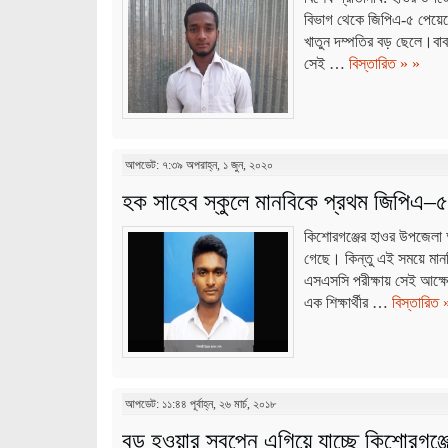
বিভাগ থেকে জিপিএ-৫ পেয়েছ
খাতুন দম্পতির বড় ছেলে।বাব
সেই …
বিস্তারিত » »
আপডেট: ৭:৩৯ অপরাহ্ন, ১ জুন, ২০২০
হক সাহেব স্কুলে মানবিকে প্রথম জিপিএ–৫ এন
কিশোরগঞ্জের হাওর উপজেলা অ
গেছে। কিন্তু এই সময়ে মা
এসএসসি পরীক্ষায় সেই আক্ষ
এক শিক্ষার্থীর …
বিস্তারিত 
আপডেট: ১১:৪৪ পূর্বাহ্ন, ২৬ মার্চ, ২০১৮
বড় হওয়ার স্বপ্নে এগিয়ে যাচ্ছে কিশোরগঞ্জ