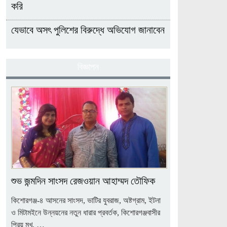
করি
যেভাবে অসৎ পুলিশের বিরুদ্ধে অভিযোগ জানাবেন
বিজ্ঞাপন
শুভ জন্মদিন সাংসদ রেজওয়ান আহাম্মদ তৌফিক
কিশোরগঞ্জ-৪ আসনের সাংসদ, ভাটির যুবরাজ, অষ্টগ্রাম, ইটনা
ও মিটামইনে উন্নয়নের নতুন ধারার প্রবর্তক, কিশোরগঞ্জবাসীর
প্রিয় মুখ, …