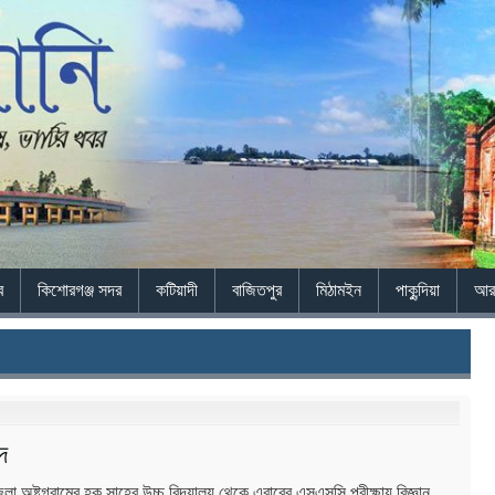
ব
কিশোরগঞ্জ সদর
কটিয়াদী
বাজিতপুর
মিঠামইন
পাকুন্দিয়া
আ
দ
লা অষ্টগ্রামের হক সাহেব উচ্চ বিদ্যালয় থেকে এবারের এসএসসি পরীক্ষায় বিজ্ঞান