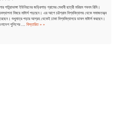
েলার পাটুয়াভাঙ্গা ইউনিয়নের জড়িরপাড় গ্রামের মেধাবী ছাত্রী মরিয়ম শবনম রিমি।
 ব্যবস্থাপনা বিষয়ে মাষ্টার্স পড়ছেন। এর আগে চট্টগ্রাম বিশ্ববিদ্যালয় থেকে সমাজতত্ত্ব
ষ করেছেন। শুধুমাত্র পড়ার আগ্রহ থেকেই ঢাকা বিশ্ববিদ্যালয়ে ডাবল মাষ্টার্স করছেন।
বাংলাদেশ পুলিশের …
বিস্তারিত » »