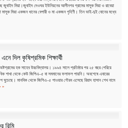
ে জুবাইদ মিয়া।জুবাইদ দেওঘর ইউনিয়নের আলীনগর গ্রামের মাসুক মিয়া ও রাবেয়া
া মাসুক মিয়া একজন ধানের বেপারী ও মা একজন গৃহিণী। তিন ভাই-দুই বোনের মধ্যে
ে দিল কৃষিশ্রমিক শিক্ষার্থী
ষ্টগ্রামের হক সাহেব উচ্চবিদ্যালয়। ১৯৯৪ সালে প্রতিষ্ঠার পর ২৫ বছর পেরিয়ে
নবিক শাখা থেকে কেউ জিপিএ–৫ বা সমমানের ফলাফল পায়নি। অবশেষে এবারের
েপ ঘুচেছে। মানবিক থেকে জিপিএ–৫ পাওয়ার গৌরব এসেছে রিয়াদ হাসান শেখ নামে
» »
ের রিমি