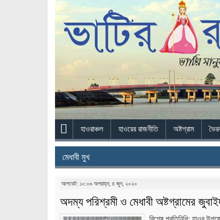
হাওরাঞ্চল
হাওরের রাজনীতি
অষ্টগ্রাম
ভৈর
মেধাবী মুখ
আপডেট: ১০:০৬ অপরাহ্ন, ৪ জুন, ২০২০
অদম্য পরিশ্রমী ও মেধাবী অষ্টগ্রামের জুবাই
বিশেষ প্রতিনিধি: হাওর উপজে