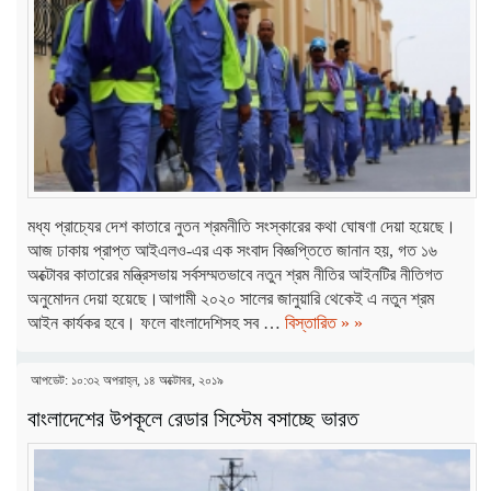
মধ্য প্রাচ্যের দেশ কাতারে নুতন শ্রমনীতি সংস্কারের কথা ঘোষণা দেয়া হয়েছে।
আজ ঢাকায় প্রাপ্ত আইএলও-এর এক সংবাদ বিজ্ঞপ্তিতে জানান হয়, গত ১৬
অক্টোবর কাতারের মন্ত্রিসভায় সর্বসম্মতভাবে নতুন শ্রম নীতির আইনটির নীতিগত
অনুমোদন দেয়া হয়েছে।আগামী ২০২০ সালের জানুয়ারি থেকেই এ নতুন শ্রম
আইন কার্যকর হবে। ফলে বাংলাদেশিসহ সব …
বিস্তারিত » »
আপডেট: ১০:৩২ অপরাহ্ন, ১৪ অক্টোবর, ২০১৯
বাংলাদেশের উপকূলে রেডার সিস্টেম বসাচ্ছে ভারত