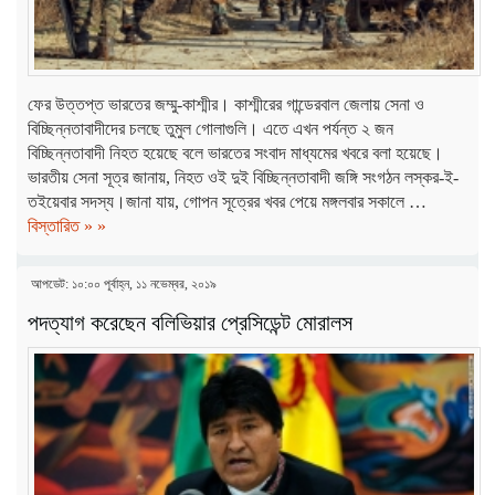
ফের উত্তপ্ত ভারতের জম্মু-কাশ্মীর। কাশ্মীরের গান্ডেরবাল জেলায় সেনা ও
বিচ্ছিন্নতাবাদীদের চলছে তুমুল গোলাগুলি। এতে এখন পর্যন্ত ২ জন
বিচ্ছিন্নতাবাদী নিহত হয়েছে বলে ভারতের সংবাদ মাধ্যমের খবরে বলা হয়েছে।
ভারতীয় সেনা সূত্র জানায়, নিহত ওই দুই বিচ্ছিন্নতাবাদী জঙ্গি সংগঠন লস্কর-ই-
তইয়েবার সদস্য।জানা যায়, গোপন সূত্রের খবর পেয়ে মঙ্গলবার সকালে …
বিস্তারিত » »
আপডেট: ১০:০০ পূর্বাহ্ন, ১১ নভেম্বর, ২০১৯
পদত্যাগ করেছেন বলিভিয়ার প্রেসিডেন্ট মোরালস