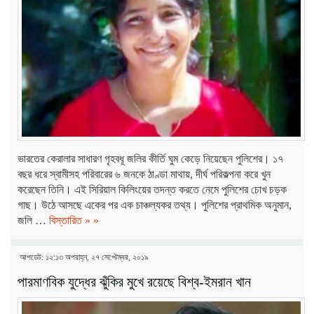
ভারতের কেরালার সাধারণ গৃহবধূ জলির কীর্তি ঘুম কেড়ে নিয়েছেন পুলিশের। ১৭
বছর ধরে স্বামীসহ পরিবারের ৬ জনকে ঠাণ্ডা মাথায়, দীর্ঘ পরিকল্পনা করে খুন
করেছেন তিনি। এই সিরিয়াল কিলিংয়ের তদন্ত করতে নেমে পুলিশের চোখ চড়ক
গাছ। উঠে আসছে একের পর এক চাঞ্চল্যকর তথ্য। পুলিশের প্রাথমিক অনুমান,
জলি …
বিস্তারিত » »
আপডেট: ১২:১৩ অপরাহ্ন, ২৭ সেপ্টেম্বর, ২০১৯
পারমাণবিক যুদ্ধের ঝুঁকির মুখে রয়েছে বিশ্ব-ইমরান খান