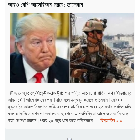
আরও বেশি আমেরিকান মরবে: তালেবান
নিউজ ডেস্ক: প্রেসিডেন্ট ডনাল্ড ট্রাম্পের শান্তি আলোচনা বাতিল করার সিদ্ধান্তে
আরও বেশি আমেরিকানের প্রাণ যাবে বলে মন্তব্য করেছে তালেবান।রোববার
যুক্তরাষ্ট্র আফগানিস্তানে জঙ্গিদের ওপর সামরিক চাপ অব্যাহত রাখার প্রতিশ্রুতি
যখন জানাচ্ছিল তখন তালেবানের কাছ থেকে এ প্রতিক্রিয়া আসে বলে জানিয়েছে
বার্তা সংস্থা রয়টার্স।প্রায় ২০ বছর ধরে আফগানিস্তানে …
বিস্তারিত » »