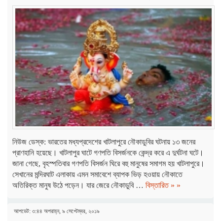
নিউজ ডেস্ক: ভারতের মধ্যপ্রদেশের খাটলাপুরে নৌকাডুবির ঘটনায় ১৩ জনের
প্রাণহানি হয়েছে। খাটলাপুর ঘাটে গণপতি বিসর্জনকে কেন্দ্র করে এ দুর্ঘটনা ঘটে।
জানা গেছে, বৃহস্পতিবার গণপতি বিসর্জন ঘিরে বহু মানুষের সমাগম হয় খাটলাপুরে।
সেখানের মন্দিরঘাট এলাকায় এমন সমাবেশে ব্যাপক ভিড় হওয়ায় নৌকাতে
অতিরিক্ত মানুষ উঠে পড়েন। যার জেরে নৌকাডুবি …
বিস্তারিত » »
আপডেট: ৩:৪৪ অপরাহ্ন, ৯ সেপ্টেম্বর, ২০১৯